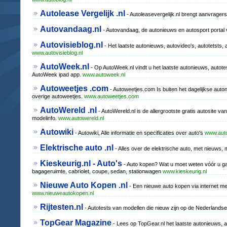
Autolease Vergelijk .nl
- Autoleasevergelijk.nl brengt aanvragers
Autovandaag.nl
- Autovandaag, de autonieuws en autosport portal
Autovisieblog.nl
- Het laatste autonieuws, autovideo's, autotetsts, 
www.autovisieblog.nl
AutoWeek.nl
- Op AutoWeek.nl vindt u het laatste autonieuws, auto
AutoWeek ipad app.
www.autoweek.nl
Autoweetjes .com
- Autoweetjes.com Is buiten het dagelijkse auton
overige autoweetjes.
www.autoweetjes.com
AutoWereld .nl
- AutoWereld.nl is de allergrootste gratis autosite v
modelinfo.
www.autowereld.nl
Autowiki
- Autowiki, Alle informatie en specificaties over auto's
www.auto
Elektrische auto .nl
- Alles over de elektrische auto, met nieuws
Kieskeurig.nl - Auto's
- Auto kopen? Wat u moet weten vóór u gaa
bagageruimte, cabriolet, coupe, sedan, stationwagen
www.kieskeurig.nl
Nieuwe Auto Kopen .nl
- Een nieuwe auto kopen via internet me
www.nieuweautokopen.nl
Rijtesten.nl
- Autotests van modellen die nieuw zijn op de Nederlandse m
TopGear Magazine
- Lees op TopGear.nl het laatste autonieuws, 