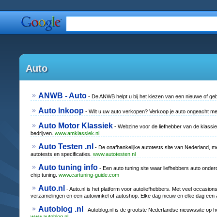
Auto
ANWB - Auto
- De ANWB helpt u bij het kiezen van een nieuwe of ge
Auto Inkoop
- Wilt u uw auto verkopen? Verkoop je auto ongeacht m
Auto Motor Klassiek
- Webzine voor de liefhebber van de klassi
bedrijven.
www.amklassiek.nl
Auto Testen .nl
- De onafhankelijke autotests site van Nederland, met
autotests en specificaties.
www.autotesten.nl
Auto tuning info
- Een auto tuning site waar liefhebbers auto onde
chip tuning.
www.cartuning-guide.com
Auto.nl
- Auto.nl is het platform voor autoliefhebbers. Met veel occasions
verzamelingen en een autowinkel of autoshop. Elke dag nieuw en elke dag een
Autoblog .nl
- Autoblog.nl is de grootste Nederlandse nieuwssite op he
www.autoblog.nl