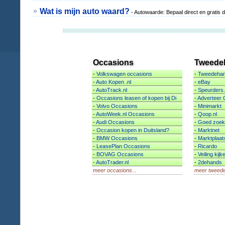
Wat is mijn auto waard?
- Autowaarde: Bepaal direct en gratis 
Occasions
Tweede
-
Volkswagen occasions
-
Tweedehan
-
Auto Kopen .nl
-
eBay
-
AutoTrack.nl
-
Speurders.
-
Occasions leasen of kopen bij Di
-
Adverteer 
-
Volvo Occasions
-
Minimarkt
-
AutoWeek.nl Occasions
-
Qoop.nl
-
Audi Occasions
-
Goed zoek
-
Occasion kopen in Duitsland?
-
Marktnet
-
BMW Occasions
-
Marktplaat
-
LeasePlan Occasions
-
Ricardo
-
BOVAG Occasions
-
Veiling kijk
-
AutoTrader.nl
-
2dehands
meer occasions...
meer tweede